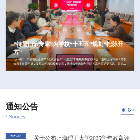
通，希望以此次交流为纽带，充分发挥各自优势，拓展多领域、深层次合作，共同为教育强
国建设贡献力量。段培永对我校的热情接待表示感谢，介绍了齐鲁工业大学（山东省科学
院）人才培养、学科建设、科技创新、服务社会等方面情况。他表示，校（院）汇聚省内优
质科教资源，深耕新型工业科技领域创新与人才培养，上理工以行业需求为引领的科教融
汇、产教融合协同育人机制为其提供了宝贵借鉴。两校地缘相近、学缘相亲，合作基础扎
实、空间广阔，期待双方开展多方面务实合作，建立定期交流机制，携手谱写高质量发展新
篇章。会上，双方围绕“十五五”发展规划编
“特需门诊专家”为学校“十五五”规划“把脉开
方”
1月26日，学校在勤业楼212会议室召开“十五五”专项规划专家咨询会，邀请上海市教育委员
会原主任薛明扬，复旦大学原副校长徐雷，同济大学政治与国际关系学院党委书记、高等教
育研究所所长蔡三发担任专家，为学校“十五五”事业发展专项规划和重点任务提供专家咨
询。会前和会后，党委书记王凌宇、校长朱新远分别与专家进行专门交流。会议由副校长蔡
永莲主持，相关职能部处负责人与会。学校自2025年3月启动规划编制工作，坚持“开门编规
划”，已开展多轮调研、战略咨询和征求意见。规划处有关负责人介绍了学校“十五五”规划
编制背景与进展，学工部（处）、教务处、研究生院、科研院、人事处、国交处、党政办、
基建处负责人先后汇报党建与思政工作、人才培养、学科建设、科学研究、队伍建设、对外
开放、内部治理、基础保障等8个专项规划的内容和编制情况。三位专家依次发表咨询意
见，他们指出，学校的“十五五”规划首先要加强顶层设计，聚焦“服务和贡献”，认真研究国
家、教育部、上海教育的“十五五”规划中关于高等教育的内容，领会教育强国规划纲要、全
通知公告
国教育工作会议精神，抢抓综合改革等战略机遇，加强高校分类评价与建设、上海“五个中
心”建设等新形势研判
/ Notices
2025-12
关于公布上海理工大学2025学年教育评