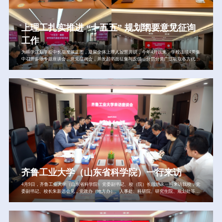
上理工扎实推进 “十五五” 规划纲要意见征询
工作
为科学谋划学校中长期发展蓝图，凝聚全体上理人智慧共识，今年4月以来，学校连续4周集
中召开多场专题座谈会、意见征询会，并发起书面征集与反馈，分层分类广泛听取各方代表
对《上海理工大学第十五个五年规划纲要》（征求意见稿）的意见，系统梳理吸纳合理诉求
与建议。目前，纲要已顺利完成首轮征求意见，为后续修改完善、深化论证奠定了坚实基
础。学校于2025年3月启动“十五五”规划编制工作，在编制工作领导小组指导下，明确
了“1+8+10+N”“十五五”发展规划体系，即1部总体规划（纲要）、8部专项规划、10项重点
任务及N部学院（部、研究院）规划。学校坚持战略引领，对标对表国家和上海市“十五
五”规划，将第九次党代会精神和“重服务强贡献”综合改革导向全面融入纲要，开展办学定
位论证，在系统评估“十四五”规划实施成效基础上，科学制定“十五五”发展目标和关键指
标。同时，深入走访调研，开展专家咨询，通过“线上线下结合、校内校外联动”方式广泛吸
纳智慧，为高质量编制工作筑牢民意基础、汇聚发展合力。纲要征求意见稿初步确立了“十
五五”学校事业发展的“一二三四”方略和思路：“一”是坚守一个办学定位，即建设引领行业产
业技术进步的一
齐鲁工业大学（山东省科学院）一行来访
4月9日，齐鲁工业大学（山东省科学院）党委副书记、校（院）长段培永一行来访我校，党
委副书记、校长朱新远会见，党政办（地方办）、人事处、科研院、研究生院、规划处等部
门负责人参加座谈。朱新远对段培永一行表示热烈欢迎，介绍了我校百廿历史文脉、新时代
办学定位以及“十五五”规划编制、人才培养、科技创新等情况。他表示，我校坚持“为科服
务、为产育人”理念和“重服务、强贡献”导向，以人才培养为核心深化教育综合改革，着力
培养卓越工程创新人才。两校在服务国家战略、助力区域经济社会发展中定位契合、使命相